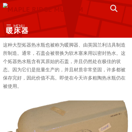
Skip
to
content
MENU
暖床器
这种大型炻器热水瓶也被称为暖脚器、由英国兰利洁具制造
所制造。通常，石盖会被替换为软木塞来用以密封热水。这
个炻器热水瓶含有其原始的石盖，并且仍然处在极佳的状
态。因为它们是批量生产的，并且材质非常坚固，许多都被
保存完好，因此价值不高。即使在今天许多粗陶热水瓶仍在
被使用。