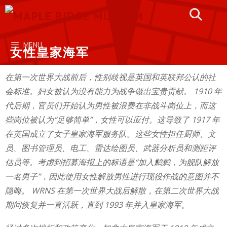
Skip
to
content
MENU
女性皇家海军
在第一次世界大战前后，性别歧视是英国和英联邦公认的社
会标准。妇女被认为没有能力为战争做出宝贵贡献。 1910 年
代后期，官员们开始认为男性被浪费在非战斗岗位上，而这
些岗位被认为“足够简单”，女性可以应付。这导致了 1917 年
在英国成立了女子皇家海军服务队。这些女性担任厨师、文
员、图书管理员、电工、雷达绘图员、武器分析员和测距评
估员等。考虑到招募海报上的标语是“加入鹪鹩，为舰队解放
一名男子”，因此使用女性解放男性进行现役作战的意图并不
隐晦。 WRNS 在第一次世界大战后解散，在第二次世界大战
期间恢复并一直活跃，直到 1993 年并入皇家海军。