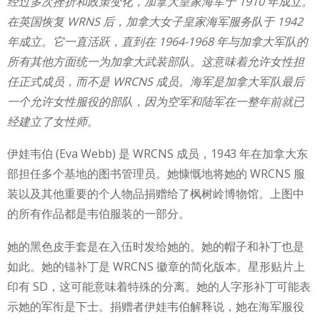
经过多次挫折和政策变化，加拿大皇家海军于 1910 年成立。
在英国恢复 WRNS 后，加拿大女子皇家海军服务队于 1942
年成立。它一直活跃，直到在 1964-1968 年与加拿大军队的
所有其他方面统一为加拿大武装部队。这意味着允许女性担
任正式成员，而不是 WRCNS 成员。海军是加拿大军队最后
一个允许女性服役的部队，因为空军和陆军在一整年前就已
经建立了女性师。
伊娃韦伯 (Eva Webb) 是 WRCNS 成员，1943 年在加拿大东
部担任多个基地的图书管理员。她慷慨地将她的 WRCNS 服
装以及其他重要的个人物品捐赠给了枫树岭博物馆。上图中
的所有作品都是韦伯服装的一部分。
她的黑色皮手套是在入伍时发给她的。她的帽子和补丁也是
如此。她的锚补丁是 WRCNS 徽章的简化版本。星形贴片上
印有 SD，这可能意味着特殊的分离。她的人字形补丁可能表
示她的军衔是下士。捐赠者伊娃韦伯解释说，她在海军服役