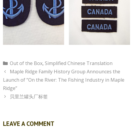
Categories
Out of the Box
,
Simplified Chinese Translation
Maple Ridge Family History Group Announces the
Launch of “On the River: The Fishing Industry in Maple
Ridge”
贝里兰罐头厂标签
LEAVE A COMMENT