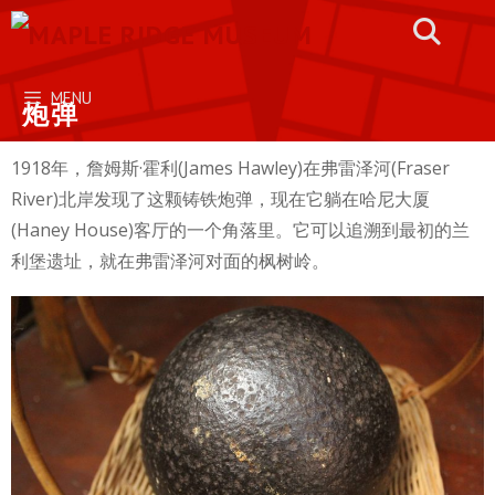
Skip
to
content
MENU
炮弹
1918年，詹姆斯·霍利(James Hawley)在弗雷泽河(Fraser
River)北岸发现了这颗铸铁炮弹，现在它躺在哈尼大厦
(Haney House)客厅的一个角落里。它可以追溯到最初的兰
利堡遗址，就在弗雷泽河对面的枫树岭。