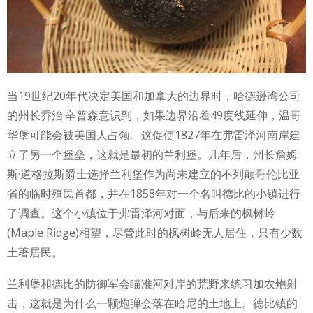
当19世纪20年代决定美国和加拿大的边界时，哈德逊湾公司
的州长乔治·辛普森意识到，如果边界沿着49度线延伸，温哥
华堡可能会被美国人占领。这促使1827年在弗雷泽河南岸建
立了另一个堡垒，这就是最初的兰利堡。几年后，州长詹姆
斯·道格拉斯爵士选择兰利堡作为尚未建立的不列颠哥伦比亚
省的临时殖民首都，并在1858年对一个名叫德比的小镇进行
了调查。这个小镇位于弗雷泽河对面，与后来的枫树岭
(Maple Ridge)相望，尽管此时的枫树岭无人居住，只有少数
土著居民。
兰利堡和德比的防御军会瞄准河对岸的荒野来练习加农炮射
击，这就是为什么一颗炮弹会落在哈尼的土地上。德比镇的