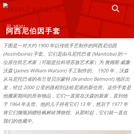
Skip
to
content
MENU
阿西尼伯因手套
下图是一对大约 1900 年以传统手艺制作的阿西尼伯因
(Assiniboine) 手套。它们是由马尼托巴省 (Manitoba) 的一
位原住民艺术家（可能是拉科塔苏族艺术家）为 詹姆斯·威廉·
沃森
(
James William Watson) 手工制作的。 1920 年，沃森
从马尼托巴省的布兰登贝尔蒙特
(Brandon Belmont) 地区出
发，经过 2000 公里的路程到达哈尼港的新住所。这些手套是
他搬家期间的所有物品，它们一直留在沃森的新家，直到他
于 1964 年去世。他的儿子持有它们 13 年，然后于 1977 年
将它们慷慨捐赠给枫树岭博物馆。从那时起，它们就一直在
我们的收藏中。