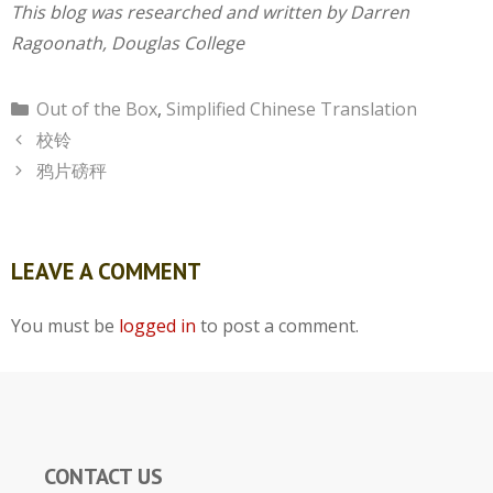
This blog was researched and written by Darren
Ragoonath, Douglas College
Categories
Out of the Box
,
Simplified Chinese Translation
校铃
鸦片磅秤
LEAVE A COMMENT
You must be
logged in
to post a comment.
CONTACT US