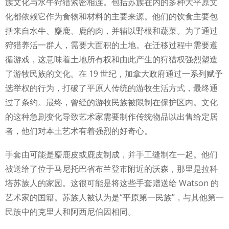
族文化与水牛狩猎紧密相连。包括苏族在内的多种大平原文
化都依赖它作为食物和材料的主要来源。他们的饮食主要包
括来自水牛、麋鹿、鹿的肉，并辅以野根和蔬菜。为了通过
狩猎养活一群人，需要大面积的土地。在迁移过程中需要遵
循游戏，这意味着土地所有权和由此产生的狩猎权强烈塑造
了游牧民族的文化。在 19 世纪，加拿大政府通过一系列赋予
选举权的行为，打破了平原人传统的游牧生活方式，最终通
过了条约。最终，曾经的游牧民族被限制在保护区内。文化
的这种急剧变化导致艺术家需要制作传统物品以出售给定居
者，他们对本土艺术有着强烈的好奇心。
手套由可能是麋鹿皮或鹿皮制成，并手工缝制在一起。他们
被送给了位于马尼托巴省布兰登市附近的沃森，那里是拉科
塔苏族人的家园。这很可能是将这些手套赠送给 Watson 的
艺术家的国籍。苏族人被认为是“平原第一民族”，与其他第一
民族中的克里人和阿西尼伯因相同。