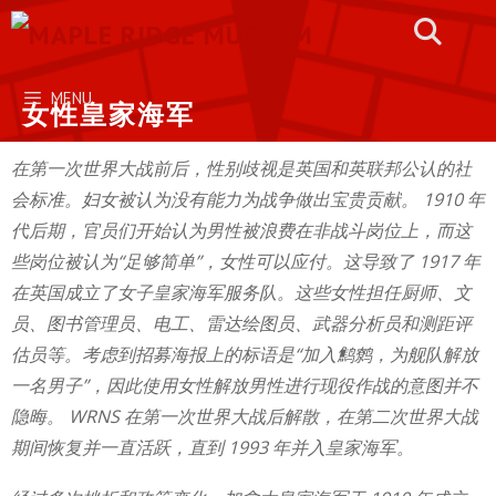
Skip
to
content
MENU
女性皇家海军
在第一次世界大战前后，性别歧视是英国和英联邦公认的社
会标准。妇女被认为没有能力为战争做出宝贵贡献。 1910 年
代后期，官员们开始认为男性被浪费在非战斗岗位上，而这
些岗位被认为“足够简单”，女性可以应付。这导致了 1917 年
在英国成立了女子皇家海军服务队。这些女性担任厨师、文
员、图书管理员、电工、雷达绘图员、武器分析员和测距评
估员等。考虑到招募海报上的标语是“加入鹪鹩，为舰队解放
一名男子”，因此使用女性解放男性进行现役作战的意图并不
隐晦。 WRNS 在第一次世界大战后解散，在第二次世界大战
期间恢复并一直活跃，直到 1993 年并入皇家海军。