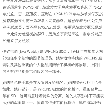
经过多次挫折和政策变化，加拿大皇家海军于 1910 年成立。
在英国恢复 WRNS 后，加拿大女子皇家海军服务队于 1942
年成立。它一直活跃，直到在 1964-1968 年与加拿大军队的
所有其他方面统一为加拿大武装部队。这意味着允许女性担
任正式成员，而不是 WRCNS 成员。海军是加拿大军队最后
一个允许女性服役的部队，因为空军和陆军在一整年前就已
经建立了女性师。
伊娃韦伯 (Eva Webb) 是 WRCNS 成员，1943 年在加拿大东
部担任多个基地的图书管理员。她慷慨地将她的 WRCNS 服
装以及其他重要的个人物品捐赠给了枫树岭博物馆。上图中
的所有作品都是韦伯服装的一部分。
她的黑色皮手套是在入伍时发给她的。她的帽子和补丁也是
如此。她的锚补丁是 WRCNS 徽章的简化版本。星形贴片上
印有 SD，这可能意味着特殊的分离。她的人字形补丁可能表
示她的军衔是下士。捐赠者伊娃韦伯解释说，她在海军服役