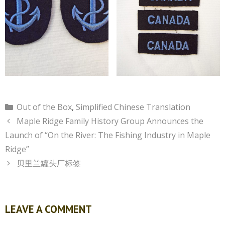
Categories
Out of the Box
,
Simplified Chinese Translation
Maple Ridge Family History Group Announces the
Launch of “On the River: The Fishing Industry in Maple
Ridge”
贝里兰罐头厂标签
LEAVE A COMMENT